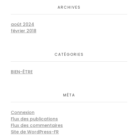
ARCHIVES
août 2024
février 2018
Basket of Flower on table
BERANDING
MARKETING
CATÉGORIES
BIEN-ÊTRE
MÉTA
Basket of Flower on table
BERANDING
MARKETING
Connexion
Flux des publications
Flux des commentaires
Site de WordPress-FR