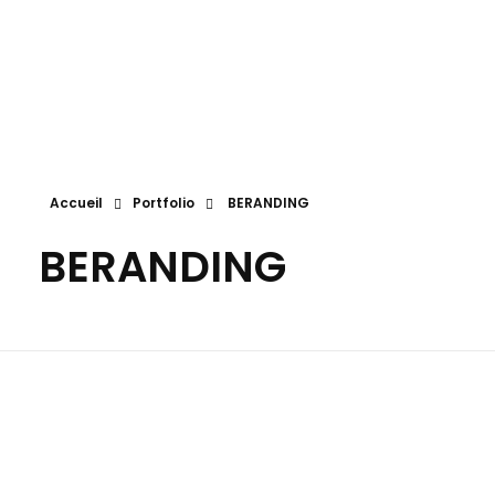
Eliane SPAHR
Eliane Spahr Numérologue
Accueil
Portfolio
BERANDING
BERANDING