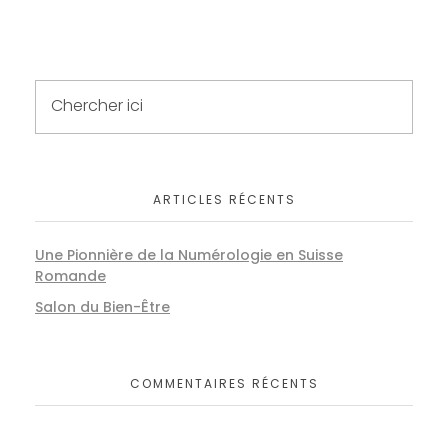
Basket of Flower on table
BERANDING
MARKETING
Basket of Flower on table
ARTICLES RÉCENTS
BERANDING
MARKETING
Une Pionnière de la Numérologie en Suisse
Romande
Salon du Bien-Être
COMMENTAIRES RÉCENTS
Basket of Flower on table
BERANDING
MARKETING