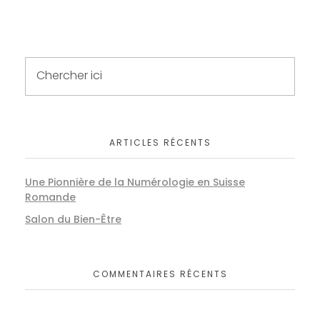
Basket of Flower on table
BERANDING
MARKETING
Basket of Flower on table
ARTICLES RÉCENTS
BERANDING
MARKETING
Une Pionnière de la Numérologie en Suisse
Romande
Salon du Bien-Être
COMMENTAIRES RÉCENTS
Basket of Flower on table
BERANDING
MARKETING