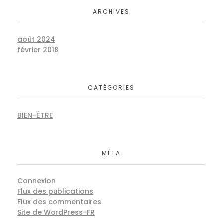
ARCHIVES
août 2024
février 2018
Basket of Flower on table
BERANDING
MARKETING
CATÉGORIES
BIEN-ÊTRE
Basket of Flower on table
MÉTA
Uncategorized
Connexion
Flux des publications
Flux des commentaires
Site de WordPress-FR